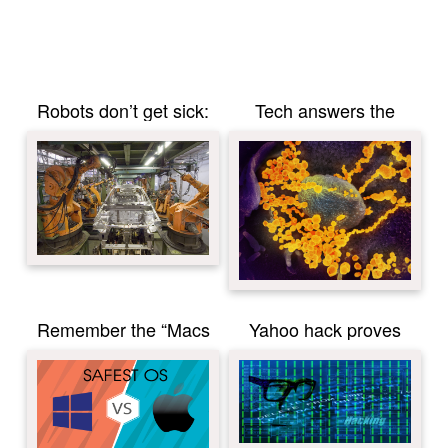
Robots don’t get sick:
Tech answers the
Chinese factories call
coronavirus problems
on automation and
robots in response to
coronavirus
Remember the “Macs
Yahoo hack proves
don’t get viruses”
secure applications are
mantra? Well, it’s never
the future of email
been more wrong